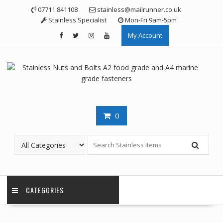
Skip
07711 841108
stainless@mailrunner.co.uk
to
Stainless Specialist
Mon-Fri 9am-5pm
content
My Account
0
CATEGORIES