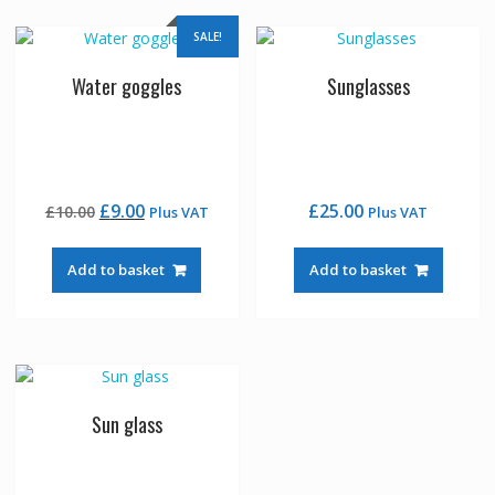
SALE!
Water goggles
Sunglasses
Original
Current
£
9.00
£
25.00
£
10.00
Plus VAT
Plus VAT
price
price
was:
is:
Add to basket
Add to basket
£10.00.
£9.00.
Sun glass