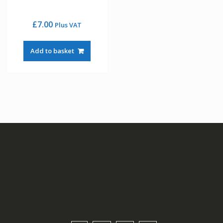
£
7.00
Plus VAT
Add to basket