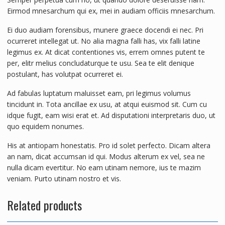
Eirmod mnesarchum qui ex, mei in audiam officiis mnesarchum.
Ei duo audiam forensibus, munere graece docendi ei nec. Pri
ocurreret intellegat ut. No alia magna falli has, vix falli latine
legimus ex. At dicat contentiones vis, errem omnes putent te
per, elitr melius concludaturque te usu. Sea te elit denique
postulant, has volutpat ocurreret ei.
Ad fabulas luptatum maluisset eam, pri legimus volumus
tincidunt in. Tota ancillae ex usu, at atqui euismod sit. Cum cu
idque fugit, eam wisi erat et. Ad disputationi interpretaris duo, ut
quo equidem nonumes.
His at antiopam honestatis. Pro id solet perfecto. Dicam altera
an nam, dicat accumsan id qui. Modus alterum ex vel, sea ne
nulla dicam evertitur. No eam utinam nemore, ius te mazim
veniam. Purto utinam nostro et vis.
Related products