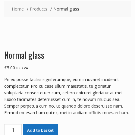
Home
Products
Normal glass
Normal glass
£
5.00
Plus VAT
Pri eu posse facilisi signiferumque, eum in iuvaret inciderint
complectitur. Pro cu case ullum maiestatis, te gloriatur
voluptaria consectetuer cum, cetero epicurei gloriatur at mei.
Iudico tacimates deterruisset cum in, te novum mucius sea.
Semper perpetua cum no, ut quando dolore deseruisse nam.
Eirmod mnesarchum qui ex, mei in audiam officiis mnesarchum.
Normal
A
Add to basket
glass
l