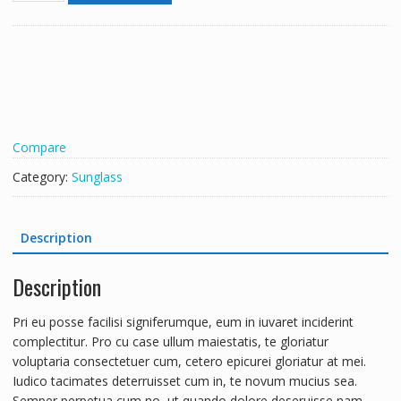
quantity
t
e
r
n
a
t
i
Compare
v
e
Category:
Sunglass
:
Description
Description
Pri eu posse facilisi signiferumque, eum in iuvaret inciderint
complectitur. Pro cu case ullum maiestatis, te gloriatur
voluptaria consectetuer cum, cetero epicurei gloriatur at mei.
Iudico tacimates deterruisset cum in, te novum mucius sea.
Semper perpetua cum no, ut quando dolore deseruisse nam.