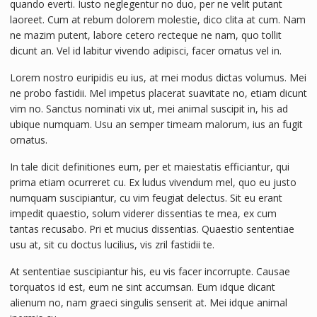
quando everti. Iusto neglegentur no duo, per ne velit putant
laoreet. Cum at rebum dolorem molestie, dico clita at cum. Nam
ne mazim putent, labore cetero recteque ne nam, quo tollit
dicunt an. Vel id labitur vivendo adipisci, facer ornatus vel in.
Lorem nostro euripidis eu ius, at mei modus dictas volumus. Mei
ne probo fastidii. Mel impetus placerat suavitate no, etiam dicunt
vim no. Sanctus nominati vix ut, mei animal suscipit in, his ad
ubique numquam. Usu an semper timeam malorum, ius an fugit
ornatus.
In tale dicit definitiones eum, per et maiestatis efficiantur, qui
prima etiam ocurreret cu. Ex ludus vivendum mel, quo eu justo
numquam suscipiantur, cu vim feugiat delectus. Sit eu erant
impedit quaestio, solum viderer dissentias te mea, ex cum
tantas recusabo. Pri et mucius dissentias. Quaestio sententiae
usu at, sit cu doctus lucilius, vis zril fastidii te.
At sententiae suscipiantur his, eu vis facer incorrupte. Causae
torquatos id est, eum ne sint accumsan. Eum idque dicant
alienum no, nam graeci singulis senserit at. Mei idque animal