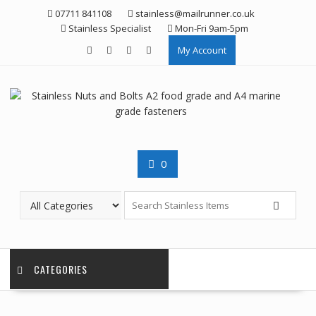
Skip
07711 841108
stainless@mailrunner.co.uk
to
Stainless Specialist
Mon-Fri 9am-5pm
content
My Account
0
CATEGORIES