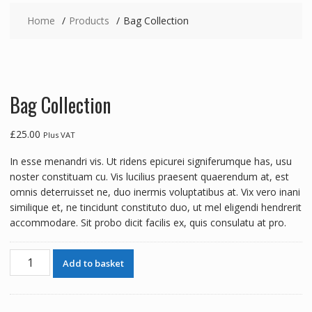
Home
Products
Bag Collection
Bag Collection
£
25.00
Plus VAT
In esse menandri vis. Ut ridens epicurei signiferumque has, usu
noster constituam cu. Vis lucilius praesent quaerendum at, est
omnis deterruisset ne, duo inermis voluptatibus at. Vix vero inani
similique et, ne tincidunt constituto duo, ut mel eligendi hendrerit
accommodare. Sit probo dicit facilis ex, quis consulatu at pro.
Bag
Add to basket
Collection
quantity