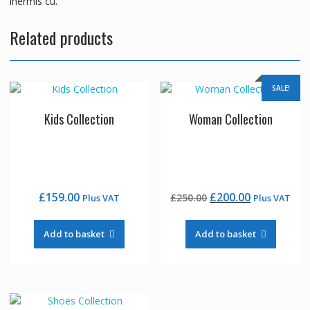
inermis cu.
Related products
SALE!
Kids Collection
Woman Collection
Original
Current
£
159.00
£
200.00
£
250.00
Plus VAT
Plus VAT
price
price
was:
is:
Add to basket
Add to basket
£250.00.
£200.00.