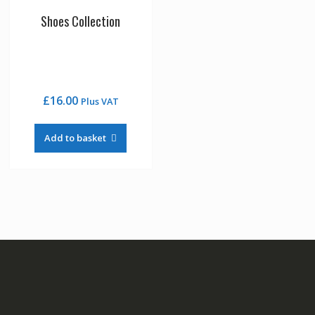
Shoes Collection
£
16.00
Plus VAT
Add to basket