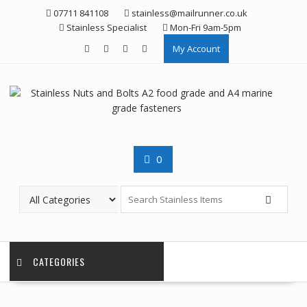
Skip
07711 841108
stainless@mailrunner.co.uk
to
Stainless Specialist
Mon-Fri 9am-5pm
content
My Account
0
CATEGORIES